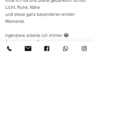
sitze ich da und plane gedanklich schon 
Licht, Ruhe, Nähe
und diese ganz besonderen ersten 
Momente.
Irgendwie arbeite ich immer 😂
Auch an einem Samstagmorgen.
Aber genau diese Art von „Arbeit“ fühlt 
sich nie nach Arbeit an.
Food-Truck-Bilder können warten.
So ein Anfang nicht.