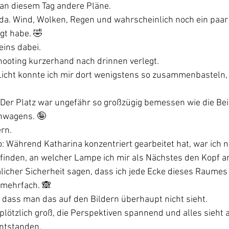
 an diesem Tag andere Pläne.
a. Wind, Wolken, Regen und wahrscheinlich noch ein paar D
gt habe. 🤣
eins dabei.
hooting kurzerhand nach drinnen verlegt.
icht konnte ich mir dort wenigstens so zusammenbasteln, 
Der Platz war ungefähr so großzügig bemessen wie die Beinf
inwagens. 🤪
ern.
: Während Katharina konzentriert gearbeitet hat, war ich 
ufinden, an welcher Lampe ich mir als Nächstes den Kopf a
licher Sicherheit sagen, dass ich jede Ecke dieses Raumes
 mehrfach. 🙈
, dass man das auf den Bildern überhaupt nicht sieht.
lötzlich groß, die Perspektiven spannend und alles sieht a
ntstanden.