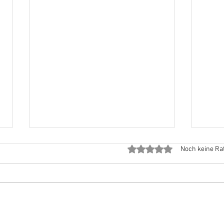
Mit 0 von 5 Sternen bewe
Noch keine Ra
Zeit
Meine Liste!