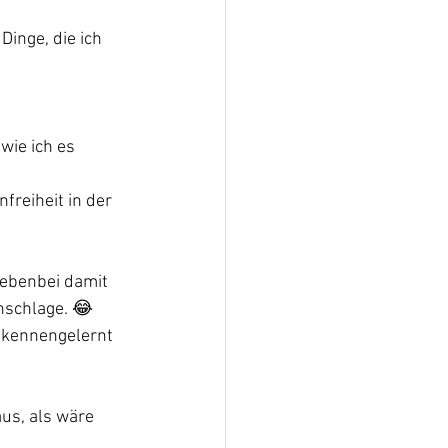
inge, die ich 
wie ich es 
reiheit in der 
nebenbei damit 
nschlage. 😂
 kennengelernt 
us, als wäre 