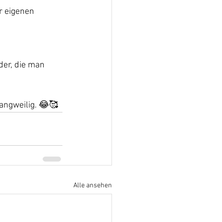
r eigenen 
der, die man 
angweilig. 😂🥰
Alle ansehen