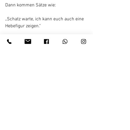
Dann kommen Sätze wie:
„Schatz warte, ich kann euch auch eine 
Hebefigur zeigen.“
Und genau dort beginnt für mich der 
Bereich:
„Das sieht lustig aus, aber meine 
Versicherung würde das ungern sehen.“ 
🤝😂
Alle ansehen
Aktuelle Beiträge