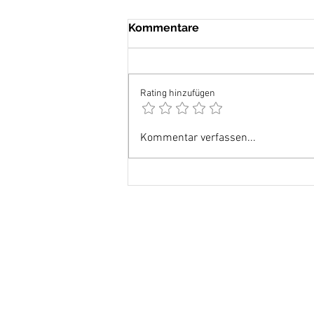
Kommentare
Rating hinzufügen
Das kurze Leben!
Kommentar verfassen...