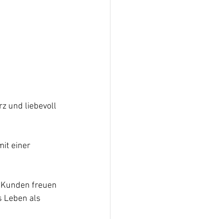
z und liebevoll 
it einer 
e Kunden freuen 
s Leben als 