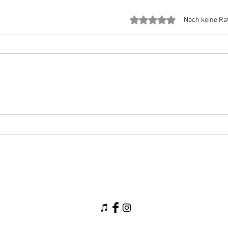
Mit 0 von 5 Sternen bewe
Noch keine Ra
Lustiger Blick
Ich 
nich